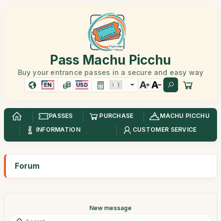
Pass Machu Picchu
Buy your entrance passes in a secure and easy way
EN
USD
PASSES
PURCHASE
MACHU PICCHU
INFORMATION
CUSTOMER SERVICE
Forum
New message