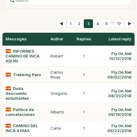
...
◀
1
2
3
4
5
17
▶
Messages
Author
Replies
Latest reply
INFORMES
Fly.On.Net
CAMINO DE INCA
Robert
1
10/12/2018
4D/3N
Carlos
Fly.On.Net
Trekking Peru
1
Rivas
09/02/2018
Duda
Fly.On.Net
descuento
Gregorio
1
08/31/2018
estudiantes
Politica de
Fly.On.Net
Alberto
1
cancelaciones
06/19/2018
CAMINO DEL
Fly.On.Net
Carla
1
INCA 4 DIAS
06/22/2018