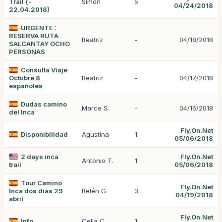
Trail {-
Simon
5
04/24/2018
22.04.2018)
URGENTE :
RESERVA RUTA
Beatriz
-
04/18/2018
SALCANTAY OCHO
PERSONAS
Consulta Viaje
Octubre 8
Beatriz
-
04/17/2018
españoles
Dudas camino
Marce S.
-
04/16/2018
del Inca
Fly.On.Net
Disponibilidad
Agustina
1
05/06/2018
2 days inca
Fly.On.Net
Antonio T.
1
trail
05/06/2018
Tour Camino
Fly.On.Net
Inca dos días 29
Belén G.
3
04/19/2018
abril
Fly.On.Net
Info
Celia C.
1