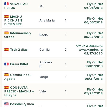
VOYAGE AU
Fly.On.Net
JC
1
PEROU
06/05/2018
MACHU
Fly.On.Net
PICCHU EN
Ana Maria
1
06/05/2018
DICIEMBRE
Información y
Fly.On.Net
Rocío
1
tarifas
06/04/2018
QMEKWDBL8Z1G
Trek 2 dias
Camila
2
www.yandex.ru
02/17/2020
Aurélien
Fly.On.Net
Erreur Billet
1
B.
06/01/2018
Camino Inca -
Fly.On.Net
Jorge
1
Agosto
05/31/2018
CONSULTA
Fly.On.Net
PRECIO - MACHU +
Vale
1
05/29/2018
Huayna
Possibility Inca
Fly.On.Net