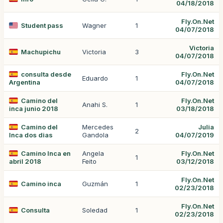
04/18/2018
Fly.On.Net
Student pass
Wagner
1
04/07/2018
Victoria
Machupichu
Victoria
3
04/07/2018
consulta desde
Fly.On.Net
Eduardo
1
Argentina
04/07/2018
Camino del
Fly.On.Net
Anahi S.
1
inca junio 2018
03/18/2018
Camino del
Mercedes
Julia
2
Inca dos dias
Gandola
04/07/2019
Camino Inca en
Angela
Fly.On.Net
1
abril 2018
Feito
03/12/2018
Fly.On.Net
Camino inca
Guzmán
1
02/23/2018
Fly.On.Net
Consulta
Soledad
1
02/23/2018